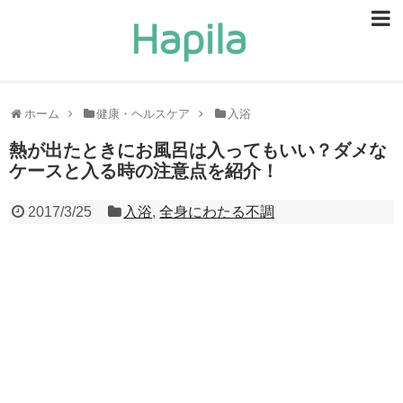
ビューティー
スキンケア
ホーム
健康・ヘルスケア
入浴
ヘアケア
熱が出たときにお風呂は入ってもいい？ダメな
ケースと入る時の注意点を紹介！
ヘルスケア
2017/3/25
入浴
,
全身にわたる不調
食事・食べ物
恋愛・結婚
ライフスタイル
お問い合せ