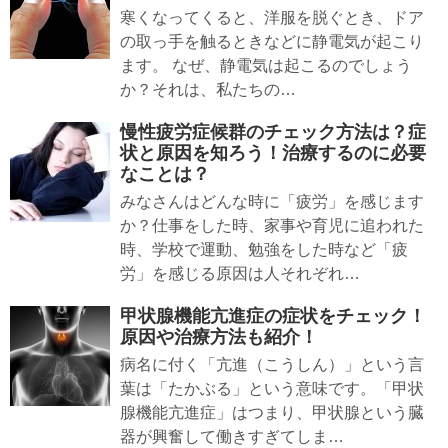
寒くなってくると、洋服を脱ぐとき、ドア
の取っ手を触るときなどに静電気が起こり
ます。 なぜ、静電気は起こるのでしょう
か？それは、私たちの…
慢性疲労症候群のチェック方法は？症
状と原因を知ろう！治療するのに必要
なことは？
みなさんはどんな時に「疲労」を感じます
か？仕事をした時、家事や育児に追われた
時、学校で運動、勉強をした時など「疲
労」を感じる原因は人それぞれ…
甲状腺機能亢進症の症状をチェック！
原因や治療方法も紹介！
病名に付く「亢進（こうしん）」という言
葉は「たかぶる」という意味です。「甲状
腺機能亢進症」はつまり、甲状腺という臓
器が興奮して働きすぎてしま…