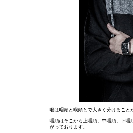
喉は咽頭と喉頭とで大きく分けること
咽頭はそこから上咽頭、中咽頭、下咽
がっております。