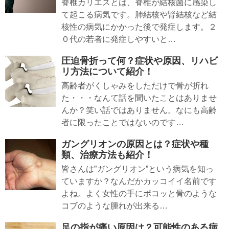
脊椎カリエスとは、脊椎が結核菌に感染し
て起こる病気です。肺結核や腎結核など結
核性の病気にかかった後で発症します。２
０代の若者に発症しやすいと…
圧迫骨折って何？症状や原因、リハビ
リ方法について紹介！
高齢者がくしゃみをしただけで骨が折れ
た・・・なんて話を聞いたことはありませ
んか？笑い話ではありません。なにも高齢
者に限ったことではないのです…
ガングリオンの原因とは？症状や種
類、治療方法も紹介！
皆さんは”ガングリオン”という病気を知っ
ていますか？なんだかカッコイイ名前です
よね。よく女性の手にポコッと骨のような
コブのような腫れが出来る…
足の指が痛い原因は？可能性のある病