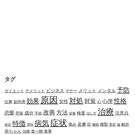
タグ
予防
メリット
メンタル
ビジネス
ダイエット
デメリット
マナー
原因
対処
効果
性格
対策
心理
女性
心
副作用
仕事
治療
改善
方法
恋愛
成分
注意点
検査
意味
手術
栄養
治し方
症状
病気
特徴
皮膚
種類
痛み
目
解消
炎症
男性
睡眠
美容
脳
赤ちゃん
食べ物
頭痛
食事