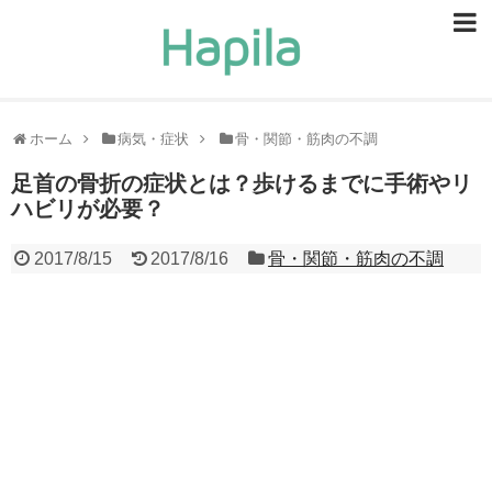
ビューティー
スキンケア
ホーム
病気・症状
骨・関節・筋肉の不調
ヘアケア
足首の骨折の症状とは？歩けるまでに手術やリ
ハビリが必要？
ヘルスケア
2017/8/15
2017/8/16
骨・関節・筋肉の不調
食事・食べ物
恋愛・結婚
ライフスタイル
お問い合せ