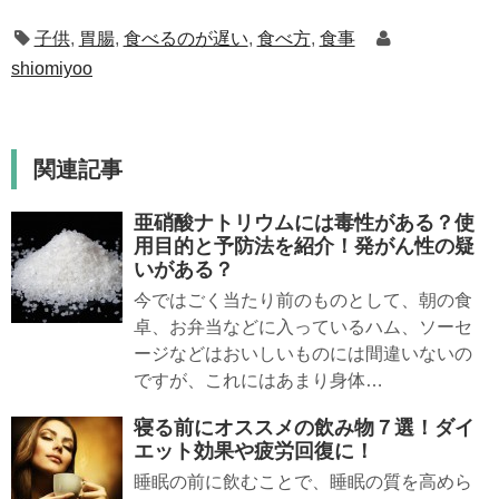
子供
,
胃腸
,
食べるのが遅い
,
食べ方
,
食事
shiomiyoo
関連記事
亜硝酸ナトリウムには毒性がある？使
用目的と予防法を紹介！発がん性の疑
いがある？
今ではごく当たり前のものとして、朝の食
卓、お弁当などに入っているハム、ソーセ
ージなどはおいしいものには間違いないの
ですが、これにはあまり身体…
寝る前にオススメの飲み物７選！ダイ
エット効果や疲労回復に！
睡眠の前に飲むことで、睡眠の質を高めら