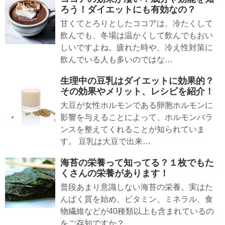
ろう！ダイエットにも有効なの？
甘くてとろりとしたココアは、冷たくして
飲んでも、冬場は温かくして飲んでもおい
しいですよね。疲れた時や、冷え性対策に
飲んでいる人も多いのではな…
生理中の豆乳はダイエットに効果的？
その効果やメリット、レシピを紹介！
大豆が女性ホルモンである卵胞ホルモンに
影響を与えることによって、ホルモンバラ
ンスを整えてくれることが知られていま
す。 豆乳は大豆で出来…
海苔の栄養って知ってる？１枚でもた
くさんの栄養があります！
普段あまり意識しない海苔の栄養。実はた
んぱく質を始め、ビタミン、ミネラル、食
物繊維などが40種類以上も含まれているの
をご存知ですか？ …