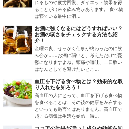
れるものや疲労回復、ダイエット効果を得
ることが出来る飲み物があります。 食べ物
は寝ている最中に消…
お酒に強くなるにはどうすればいい？
お酒の弱さをチェックする方法も紹
介！
金曜の夜、せっかく仕事が終わったのに飲
み会が……お酒に弱いと、考えただけで憂
鬱になりますよね。頭痛や嘔吐、二日酔い
はなんとしても避けたいとこ…
血圧を下げる食べ物とは？効果的な取
り入れたを知ろう！
高血圧の人にとって、血圧を下げる食べ物
を食べることは、その後の健康を左右する
といっても過言ではありません。高血圧で
起こる病気は生活を始め、時…
ココアの効果が凄い！成分や効能を知