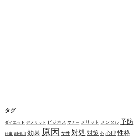
タグ
予防
メリット
メンタル
ビジネス
ダイエット
デメリット
マナー
原因
対処
効果
性格
対策
心理
女性
心
副作用
仕事