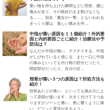
重い物を持ち上げた瞬間などに突然、腰に
痛みが走り、その格好のまま動けなくな
る……。別名「魔女の一撃」ともいわれる
ぎっくり腰は、激しい痛みを伴…
中指が痛い原因を１１個紹介！外的要
因と内的要因ごとに紹介！治療法や予
防法は？
なんだか中指が痛い、チクチクする、中指
がしびれていると感じる、また一口に中指
の痛みといっても付け根の部分だったり、
関節部分だったり、自分の症…
頬骨が痛い３つの原因は？対処方法も
紹介！
頬骨あたりが痛い、といっても痛み方によ
って原因が違います。大きく分けて３つあ
りますがジーンと痛い、奥に響くように痛
い、ビリッと電流が走るよう…