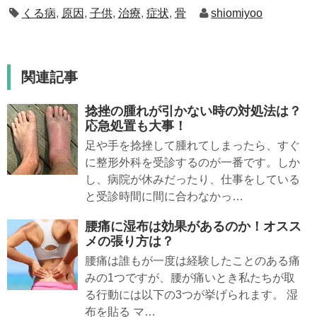
くる病
,
原因
,
子供
,
治療
,
症状
,
骨
shiomiyoo
関連記事
捻挫の腫れが引かない時の対処法は？
応急処置も大事！
足や手を捻挫して腫れてしまったら、すぐ
に整形外科を受診するのが一番です。しか
し、病院が休みだったり、仕事をしている
と受診時間に間に合わなかっ…
腰痛に湿布は効果があるのか！オスス
メの張り方は？
腰痛は誰もが一度は経験したことのある痛
みの1つですが、腰が痛いとき私たちが取
る行動には以下の3つが挙げられます。 湿
布を貼る マ…