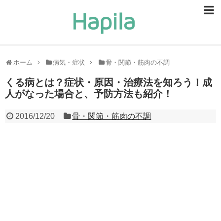
ビューティー
スキンケア
ホーム
病気・症状
骨・関節・筋肉の不調
ヘアケア
くる病とは？症状・原因・治療法を知ろう！成
人がなった場合と、予防方法も紹介！
ヘルスケア
2016/12/20
骨・関節・筋肉の不調
食事・食べ物
恋愛・結婚
ライフスタイル
お問い合せ