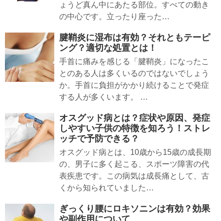
ょうど真ん中にあたる部位。すべての動き
の中心です。立ったり座った…
腱鞘炎に湿布は有効？それともテーピ
ング？適切な処置とは！
手首に痛みを感じる「腱鞘炎」になったこ
とのある人は多くいるのではないでしょう
か。手首に負担がかかり続けることで発症
する人が多くいます。 …
オスグッド病とは？症状や原因、発症
しやすい子供の特徴を知ろう！ストレ
ッチで予防できる？
オスグッド病とは、10歳から15歳の成長期
の、男子に多く起こる、スポーツ障害の代
表疾患です。この病気は成長痛として、古
くから知られていました…
ぎっくり腰にロキソニンは有効？効果
や副作用について