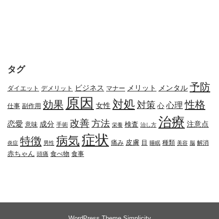
タグ
予防
メリット
メンタル
ビジネス
ダイエット
デメリット
マナー
原因
対処
効果
性格
対策
心理
女性
心
副作用
仕事
治療
改善
方法
恋愛
成分
注意点
検査
意味
手術
栄養
治し方
症状
病気
特徴
皮膚
種類
痛み
目
解消
炎症
男性
睡眠
美容
脳
赤ちゃん
食べ物
頭痛
食事
WordPress Theme
Simplicity