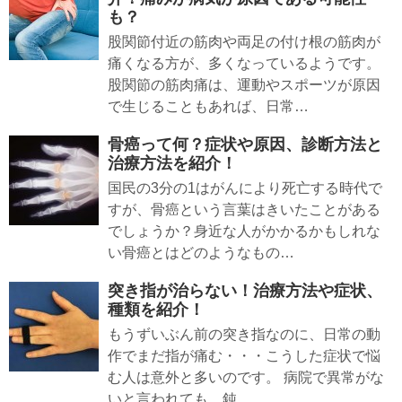
も？
股関節付近の筋肉や両足の付け根の筋肉が
痛くなる方が、多くなっているようです。
股関節の筋肉痛は、運動やスポーツが原因
で生じることもあれば、日常…
骨癌って何？症状や原因、診断方法と
治療方法を紹介！
国民の3分の1はがんにより死亡する時代で
すが、骨癌という言葉はきいたことがある
でしょうか？身近な人がかかるかもしれな
い骨癌とはどのようなもの…
突き指が治らない！治療方法や症状、
種類を紹介！
もうずいぶん前の突き指なのに、日常の動
作でまだ指が痛む・・・こうした症状で悩
む人は意外と多いのです。 病院で異常がな
いと言われても、鈍…