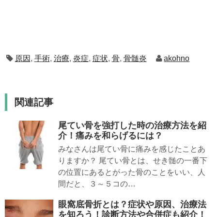
原因
,
手術
,
治療
,
炎症
,
症状
,
骨
,
骨髄炎
akohno
関連記事
尾てい骨を強打した時の治療方法を紹
介！痛みを和らげるには？
みなさんは尾てい骨に痛みを感じたことあ
りますか？ 尾てい骨とは、せき髄の一番下
の位置にあるとがった骨のことをいい、人
間だと、３～５コの…
眼窩底骨折とは？症状や原因、治療法
を知ろう！診断方法や合併症も紹介！