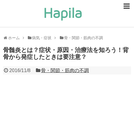
ビューティー
スキンケア
ホーム
病気・症状
骨・関節・筋肉の不調
ヘアケア
骨髄炎とは？症状・原因・治療法を知ろう！背
骨から発症したときは要注意？
ヘルスケア
2016/11/8
骨・関節・筋肉の不調
食事・食べ物
恋愛・結婚
ライフスタイル
お問い合せ