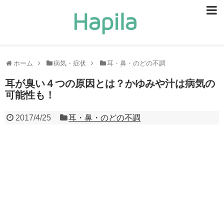
ビューティー
スキンケア
ホーム
病気・症状
耳・鼻・のどの不調
ヘアケア
耳が臭い４つの原因とは？かゆみや汁は病気の
可能性も！
ヘルスケア
2017/4/25
耳・鼻・のどの不調
食事・食べ物
恋愛・結婚
ライフスタイル
お問い合せ