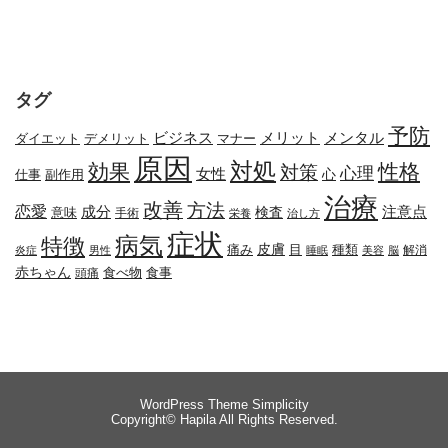
タグ
予防
メリット
メンタル
ビジネス
ダイエット
デメリット
マナー
原因
対処
効果
性格
対策
心理
女性
心
副作用
仕事
治療
改善
方法
恋愛
成分
注意点
検査
意味
手術
栄養
治し方
症状
病気
特徴
皮膚
種類
痛み
目
解消
炎症
男性
睡眠
美容
脳
赤ちゃん
食べ物
頭痛
食事
WordPress Theme
Simplicity
Copyright©
Hapila
All Rights Reserved.