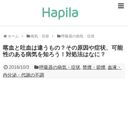
ビューティー
スキンケア
ホーム
病気・症状
呼吸器の病気・症状
ヘアケア
喀血と吐血は違うもの？その原因や症状、可能
性のある病気を知ろう！対処法はなに？
ヘルスケア
2016/10/3
呼吸器の病気・症状
,
禁煙・節煙
,
血液・
食事・食べ物
内分泌・代謝の不調
恋愛・結婚
ライフスタイル
お問い合せ