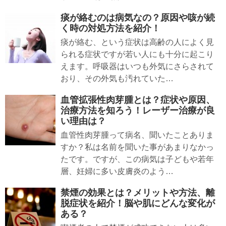
痰が絡むのは病気なの？原因や咳が続
く時の対処方法を紹介！
痰が絡む、という症状は高齢の人によく見
られる症状ですが若い人にも十分に起こり
えます。呼吸器はいつも外気にさらされて
おり、その外気も汚れていた…
血管拡張性肉芽腫とは？症状や原因、
治療方法を知ろう！レーザー治療が良
い理由は？
血管性肉芽腫って病名、聞いたことありま
すか？私は名前を聞いた事があまりなかっ
たです。ですが、この病気は子どもや若年
層、妊婦に多い皮膚炎のよう…
禁煙の効果とは？メリットや方法、離
脱症状を紹介！脳や肌にどんな変化が
ある？