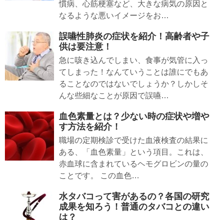
慣病、心筋梗塞など、大きな病気の原因と
なるような悪いイメージをお…
誤嚥性肺炎の症状を紹介！高齢者や子
供は要注意！
急に咳き込んでしまい、食事が気管に入っ
てしまった！なんていうことは誰にでもあ
ることなのではないでしょうか？しかしそ
んな些細なことが原因で誤嚥…
血色素量とは？少ない時の症状や増や
す方法を紹介！
職場の定期検診で受けた血液検査の結果に
ある、「血色素量」という項目。これは、
赤血球に含まれているヘモグロビンの量の
ことです。 この血色…
水タバコって害があるの？各国の研究
成果を知ろう！普通のタバコとの違い
は？