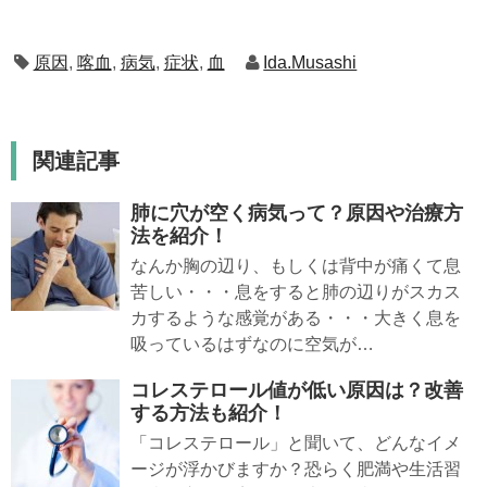
原因
,
喀血
,
病気
,
症状
,
血
Ida.Musashi
関連記事
肺に穴が空く病気って？原因や治療方
法を紹介！
なんか胸の辺り、もしくは背中が痛くて息
苦しい・・・息をすると肺の辺りがスカス
カするような感覚がある・・・大きく息を
吸っているはずなのに空気が…
コレステロール値が低い原因は？改善
する方法も紹介！
「コレステロール」と聞いて、どんなイメ
ージが浮かびますか？恐らく肥満や生活習