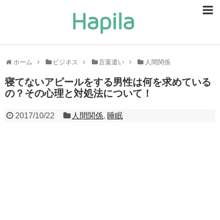
ビューティー
スキンケア
ホーム
ビジネス
言葉遣い
人間関係
ヘアケア
寝てないアピールをする男性は何を求めている
の？その心理と対処法について！
ヘルスケア
2017/10/22
人間関係
,
睡眠
食事・食べ物
恋愛・結婚
ライフスタイル
お問い合せ