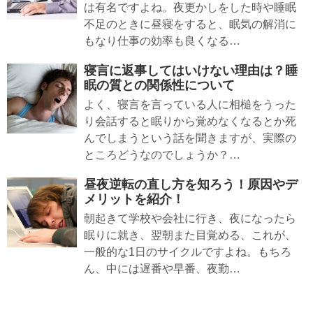
は有名ですよね。夜更かしをした時や睡眠
不足のときに昼寝をすると、眠気の解消に
もなり仕事の効率も良くなる…
寝言に返事してはいけない理由は？睡
眠の質との関係性について
よく、寝言を言っている人に相槌をうった
り会話すると眠りから覚めなくなるとか死
んでしまうという話を聞きますが、実際の
ところどうなのでしょうか？…
昼夜逆転の直し方を知ろう！原因やデ
メリットを紹介！
朝起きて学校や会社に行き、夜になったら
眠りに就き、翌朝また目覚める、これが、
一般的な1日のサイクルですよね。もちろ
ん、中には遅番や早番、夜勤…