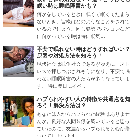
眠い時は睡眠障害かも？
何かをしているときに眠くて眠くてたまら
ないとき、皆様はどのようなことをされて
いるのでしょう。同じ姿勢でパソコンなど
に向かっている時は特に眠気…
不安で眠れない時はどうすればいい？
原因や対処方法を知ろう！
現代社会は競争社会であるがゆえに、スト
レスで押しつぶされそうになり、不安で眠
れない睡眠障害の人たちが多くなっていま
す。 特に翌日にイベ…
ハブられやすい人の特徴や共通点を知
ろう！解決方法は？
あなたは人からハブられた経験はありませ
んか。良好な人間関係を築いていると思っ
ていたのに、友達からハブられると心が傷
ついてしまいます。 …