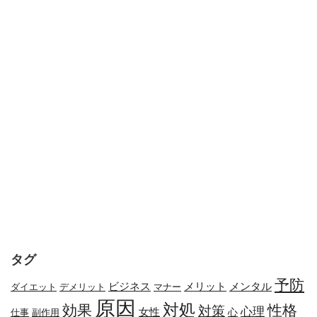
タグ
予防
メリット
メンタル
ビジネス
ダイエット
デメリット
マナー
原因
対処
効果
性格
対策
心理
女性
心
副作用
仕事