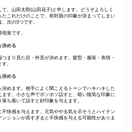
て。山田太郎(山田花子)と申します。どうぞよろしく
ったこれだけのことで、初対面の印象が決まってしまい
は、次の3つです。
③視覚です。
を決める
情報つまり見た目・外見が決めます。髪型・服装・表情・
ます。
を決める
%を決めます。相手によく聞こえるトーンでハキハキした
えます。小さな声でボソボソ話すと、暗い陰気な印象に
り落ち着いて話すと好印象を与えます。
に不快感を与えます。元気ややる気を示そうとハイテン
テンションが高すぎると不快感を与える可能性がありま