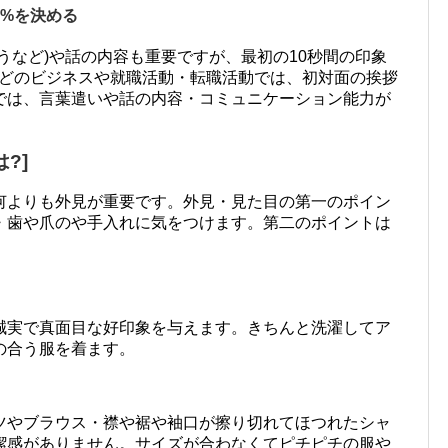
%を決める
うなど)や話の内容も重要ですが、最初の10秒間の印象
などのビジネスや就職活動・転職活動では、初対面の挨拶
では、言葉遣いや話の内容・コミュニケーション能力が
?]
何よりも外見が重要です。外見・見た目の第一のポイン
・歯や爪のや手入れに気をつけます。第二のポイントは
誠実で真面目な好印象を与えます。きちんと洗濯してア
の合う服を着ます。
ツやブラウス・襟や裾や袖口が擦り切れてほつれたシャ
潔感がありません。サイズが合わなくてピチピチの服や