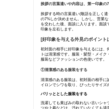
挨拶の言葉遣いや内容は、第一印象の7
挨拶する時の言葉遣い(敬語を正しく遣
の7%しか決めません。しかし、営業
を交わした後、面談に入ります。面談
印象を左右します。
[好印象を与える外見のポイントは
初対面の相手に好印象を与えるには、
トは清潔感です。服装・髪型・メイク
服装などファッションの色使いです。
①清潔感のある服装をする
清潔感のある服装は、初対面の相手に
イロンでシワを取り、ぴったりサイズ
パリッととした服装をする
洗濯しても黄ばみの取れない古いシャ
ツや上着などは、汚れていなくても清