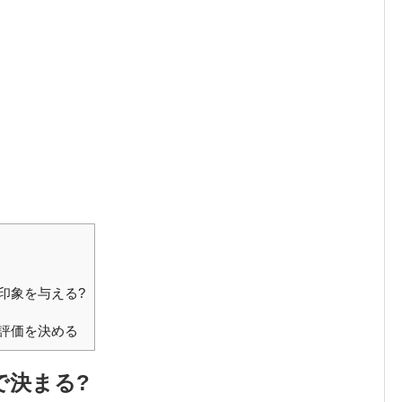
印象を与える?
評価を決める
で決まる?