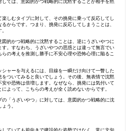
対しては、意図的かつ戦略的に沈黙することが相手を黙
て楽しむタイプに対して、その挑発に乗って反応してし
なるからです。つまり、挑発に反応してしまうことは、
す。
意図的かつ戦略的に沈黙することは、逆にうざいやつに
ます。すなわち、うざいやつの思惑とは違って無言でい
ちらの考えを推測し勝手に不安心理や恐怖心理に陥るこ
ッシャーを与えるには、目線を一瞬だけ向けて一瞥した
息をついてみると良いでしょう。その後、無表情で沈黙
不安や恐怖は倍増します。なぜなら、挑発には気付いて
とによって、こちらの考えが全く読めないからです。
プの「うざいやつ」に対しては、意図的かつ戦略的に沈
しょう。
をしていても前向きで建設的な姿勢ではなく、常に文句