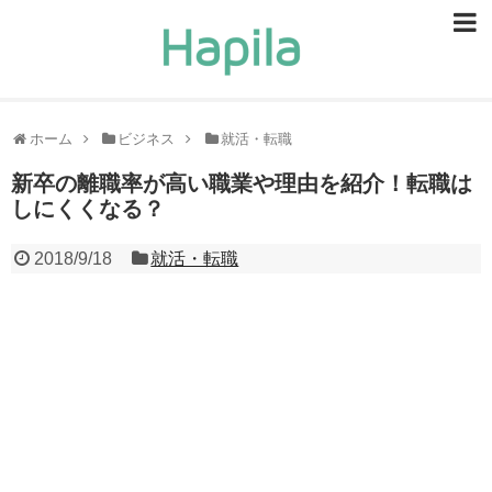
ビューティー
スキンケア
ホーム
ビジネス
就活・転職
ヘアケア
新卒の離職率が高い職業や理由を紹介！転職は
しにくくなる？
ヘルスケア
2018/9/18
就活・転職
食事・食べ物
恋愛・結婚
ライフスタイル
お問い合せ