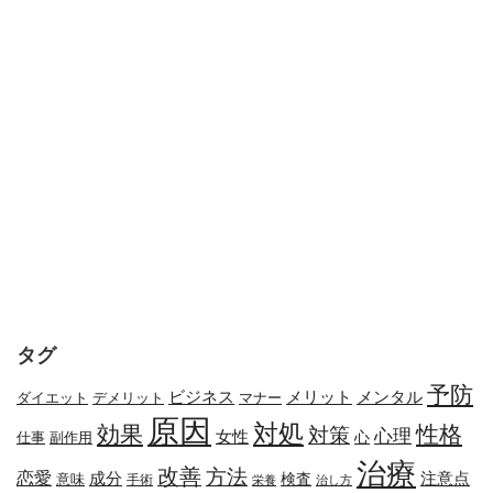
タグ
予防
メリット
メンタル
ビジネス
ダイエット
デメリット
マナー
原因
対処
効果
性格
対策
心理
女性
心
副作用
仕事
治療
改善
方法
恋愛
成分
注意点
検査
意味
手術
栄養
治し方