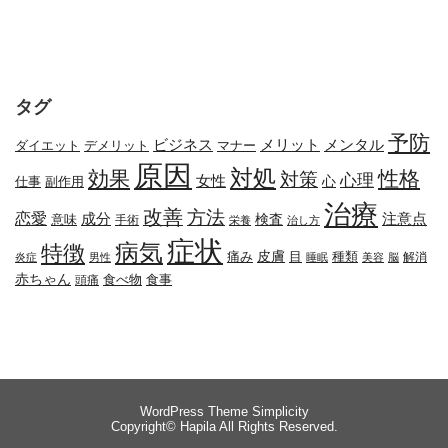
タグ
予防
メリット
メンタル
ビジネス
ダイエット
デメリット
マナー
原因
対処
効果
性格
対策
心理
女性
心
副作用
仕事
治療
改善
方法
恋愛
成分
注意点
検査
意味
手術
栄養
治し方
症状
病気
特徴
皮膚
種類
痛み
目
解消
炎症
男性
睡眠
美容
脳
赤ちゃん
食べ物
頭痛
食事
WordPress Theme
Simplicity
Copyright©
Hapila
All Rights Reserved.