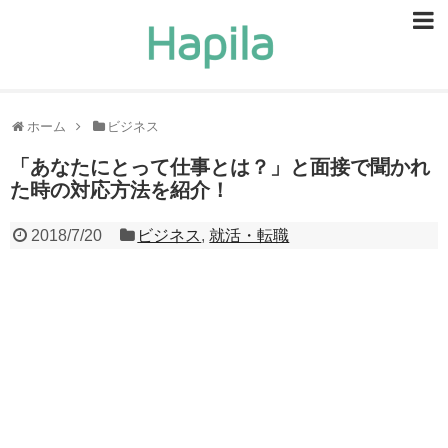
ビューティー
スキンケア
ホーム
ビジネス
ヘアケア
「あなたにとって仕事とは？」と面接で聞かれ
た時の対応方法を紹介！
ヘルスケア
2018/7/20
ビジネス
,
就活・転職
食事・食べ物
恋愛・結婚
ライフスタイル
お問い合せ