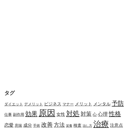
タグ
予防
メリット
メンタル
ビジネス
ダイエット
デメリット
マナー
原因
対処
効果
性格
対策
心理
女性
心
副作用
仕事
治療
改善
方法
恋愛
成分
注意点
検査
意味
手術
栄養
治し方