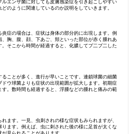
フルエンザ菌に対しても皮膚感染症を引き起こしやすい
れどのように関連しているのか説明をしていきます。
る炎症の場合は、症状は身体の部分的に出現します。例
指、胸、腹、顔、下あご、頬といった部位が赤く腫れあ
す。そこから時間が経過すると、化膿してプ二プ二した
することが多く、進行が早いことです。連鎖球菌の細菌
ブドウ球菌よりも症状の出現範囲が拡大します。初期症
ます。数時間も経過すると、浮腫などの腫れと痛みの範
られます。一見、虫刺されの様な症状もみられますが、
解ります。例えば、虫に刺された後の様に足首が太くな
状が見られることがあります。