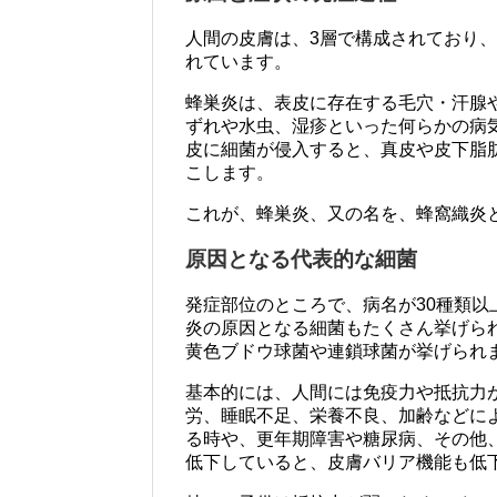
人間の皮膚は、3層で構成されており
れています。
蜂巣炎は、表皮に存在する毛穴・汗腺
ずれや水虫、湿疹といった何らかの病
皮に細菌が侵入すると、真皮や皮下脂
こします。
これが、蜂巣炎、又の名を、蜂窩織炎
原因となる代表的な細菌
発症部位のところで、病名が30種類
炎の原因となる細菌もたくさん挙げら
黄色ブドウ球菌や連鎖球菌が挙げられ
基本的には、人間には免疫力や抵抗力
労、睡眠不足、栄養不良、加齢などに
る時や、更年期障害や糖尿病、その他
低下していると、皮膚バリア機能も低