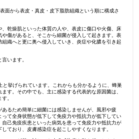
、表面から表皮・真皮・皮下脂肪組織という順に構成さ
や、乾燥肌といった体質の人や、表皮に傷口や火傷、床
気や傷があると、そこから細菌が侵入して起きます。表
肪組織へと更に奥へ侵入していき、炎症や化膿を引き起
と言います。
以上と挙げられています。これからも分かるように、蜂巣
れます。その中でも、主に感染する代表的な原因菌は、
ます。
があるため簡単に細菌には感染しませんが、風邪や疲
よって全身状態が低下して免疫力や抵抗力が低下してい
、自己免疫疾患といった病気を患って免疫力や抵抗力が
下しており、皮膚感染症を起こしやすくなります。