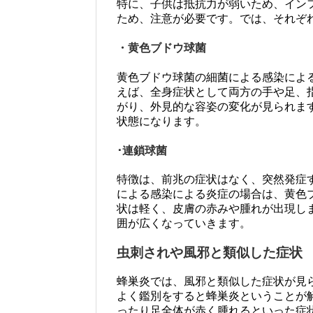
特に、子供は抵抗力が弱いため、イン
ため、注意が必要です。では、それぞ
・黄色ブドウ球菌
黄色ブドウ球菌の細菌による感染によ
えば、全身症状として両方の手や足、
がり、外見的な容姿の変化が見られま
状態になります。
･連鎖球菌
特徴は、前兆の症状はなく、突然発症
による感染による炎症の場合は、黄色
状は軽く、皮膚の赤みや腫れが出現し
囲が広くなっていきます。
虫刺されや風邪と類似した症状
蜂巣炎では、風邪と類似した症状が見
よく鑑別をすると蜂巣炎ということが
ったり足全体が赤く腫れるといった症