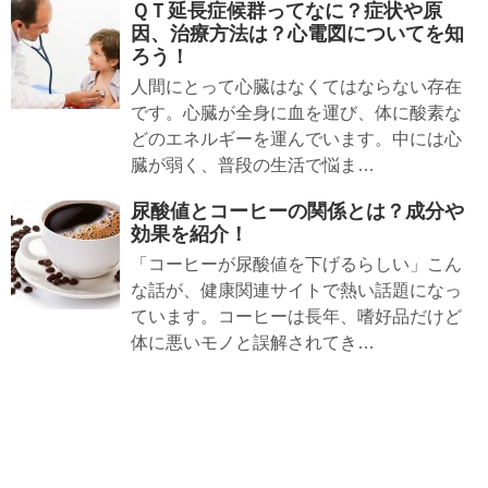
ＱＴ延長症候群ってなに？症状や原
因、治療方法は？心電図についてを知
ろう！
人間にとって心臓はなくてはならない存在
です。心臓が全身に血を運び、体に酸素な
どのエネルギーを運んでいます。中には心
臓が弱く、普段の生活で悩ま…
尿酸値とコーヒーの関係とは？成分や
効果を紹介！
「コーヒーが尿酸値を下げるらしい」こん
な話が、健康関連サイトで熱い話題になっ
ています。コーヒーは長年、嗜好品だけど
体に悪いモノと誤解されてき…