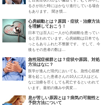
と自覚症状の出ない臓器です。むくみやだ
るさが出た時にはかなり進行している場合
もあります。 聞き慣…
心房細動とは？原因・症状・治療方法
を理解しておこう！
日本では百人に一人が心房細動を患ってい
ると言われています。心房細動は日本でも
っともありふれた不整脈です。 そして、今
後もその患者の数は…
急性冠症候群とは？症状や原因、対処
方法はなに？
医学が進んだ現代においても、急性心筋梗
塞を起こした患者さんの10人に2人はどん
なに治療を尽くしても死亡するといわれて
います。最初の痛みや異変…
息が苦しい原因とは？病気の可能性と
予防方法について