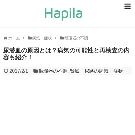
ビューティー
スキンケア
ホーム
病気・症状
循環器の不調
ヘアケア
尿潜血の原因とは？病気の可能性と再検査の内
容も紹介！
ヘルスケア
2017/2/1
循環器の不調
,
腎臓・尿路の病気・症状
食事・食べ物
恋愛・結婚
ライフスタイル
お問い合せ