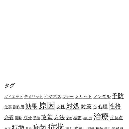
タグ
予防
メリット
メンタル
ビジネス
ダイエット
デメリット
マナー
原因
対処
効果
性格
対策
心理
女性
心
副作用
仕事
治療
改善
方法
恋愛
成分
注意点
検査
意味
手術
栄養
治し方
症状
病気
特徴
皮膚
種類
痛み
目
解消
炎症
男性
睡眠
美容
脳