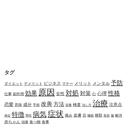
タグ
予防
メリット
メンタル
ビジネス
ダイエット
デメリット
マナー
原因
対処
効果
性格
対策
心理
女性
心
副作用
仕事
治療
改善
方法
恋愛
成分
注意点
検査
意味
手術
栄養
治し方
症状
病気
特徴
皮膚
種類
痛み
目
解消
炎症
男性
睡眠
美容
脳
赤ちゃん
食べ物
頭痛
食事