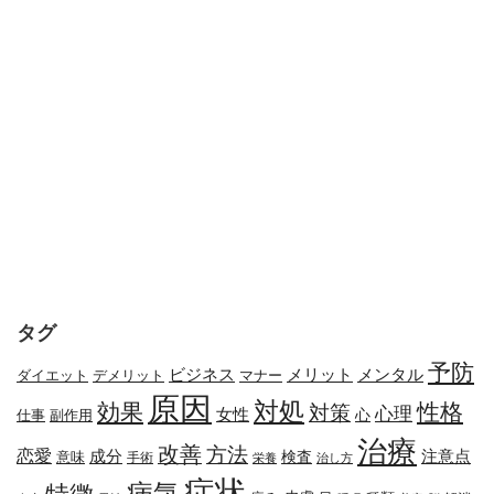
タグ
予防
メリット
メンタル
ビジネス
ダイエット
デメリット
マナー
原因
対処
効果
性格
対策
心理
女性
心
副作用
仕事
治療
改善
方法
恋愛
成分
注意点
検査
意味
手術
栄養
治し方
症状