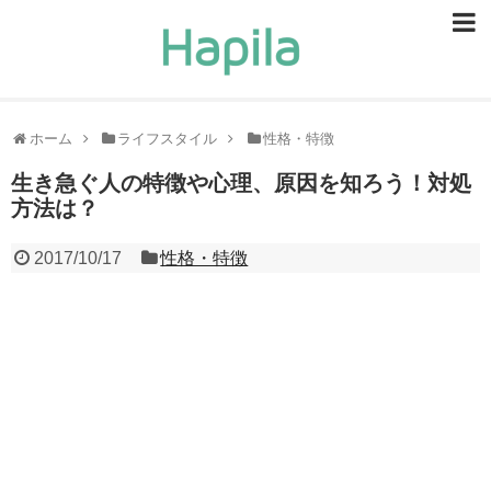
ビューティー
スキンケア
ホーム
ライフスタイル
性格・特徴
ヘアケア
生き急ぐ人の特徴や心理、原因を知ろう！対処
方法は？
ヘルスケア
2017/10/17
性格・特徴
食事・食べ物
恋愛・結婚
ライフスタイル
お問い合せ