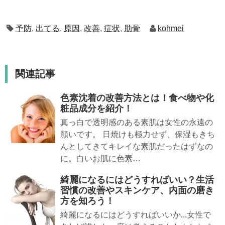
予防
,
出てる
,
原因
,
改善
,
症状
,
肋骨
kohmei
関連記事
色素沈着の改善方法とは！食べ物や化
粧品成分を紹介！
真っ白で透明感のある素肌は女性の永遠の
願いです。 日焼けも極力せず、保湿もきち
んとしてきてキレイな素肌だったはずなの
に。白いお肌に色素…
綺麗になるにはどうすればいい？生活
習慣の改善やスキンケア、内面の磨き
方を知ろう！
綺麗になるにはどうすればいいか...女性で