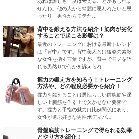
あれば誰しも一度は考えることかもしれま
せんね。他の人から綺麗に思われたいと思
ったり、男性からモテた…
背中を鍛える方法を紹介！筋肉が劣化
することで起こる影響は？
最近のトレーニングにおける最新トレンド
は『背中』です。背中美人とは後姿の素敵
な女性を指す言葉ですが、背中でモノを語
れる男然りで何かを訴えられ…
握力の鍛え方を知ろう！トレーニング
方法や、どの程度必要かを紹介！
握力を鍛えることは男性らしい前腕筋や逞
しい上腕筋を作る上で欠かせない要素で
す。握力と手指の魅力は比例関係にあり、
女性が選ぶ好きな男性ボディパ…
骨盤底筋トレーニングで得られる効果
とやり方を紹介！