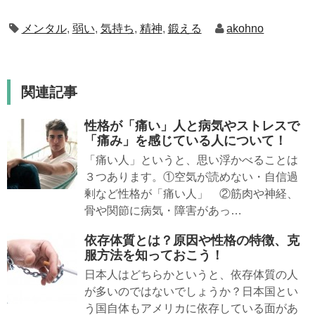
メンタル
,
弱い
,
気持ち
,
精神
,
鍛える
akohno
関連記事
性格が「痛い」人と病気やストレスで
「痛み」を感じている人について！
「痛い人」というと、思い浮かべることは
３つあります。①空気が読めない・自信過
剰など性格が「痛い人」 ②筋肉や神経、
骨や関節に病気・障害があっ…
依存体質とは？原因や性格の特徴、克
服方法を知っておこう！
日本人はどちらかというと、依存体質の人
が多いのではないでしょうか？日本国とい
う国自体もアメリカに依存している面があ