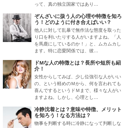
って、真の独立国家ではあり…
ぞんざいに扱う人の心理や特徴を知ろ
う！どのように付き合えばいい？
他人に対して乱暴で無作法な態度を取った
り口を利いたりする人がいますよね。「人
を馬鹿にしているのか！」と、ムカムカし
ます。特に恋愛関係では、彼…
ドMな人の特徴とは？長所や短所も紹
介！
女性からしてみば、少し位強引な人がいい
の、という軽めのＭから、何を言われても
喜んでするというドＭまで、様々な人がい
ますよね。しかし、心理とし…
冷静沈着とは？意味や特徴、メリット
を知ろう！なる方法は？
物事を判断する時に冷静になって判断しな