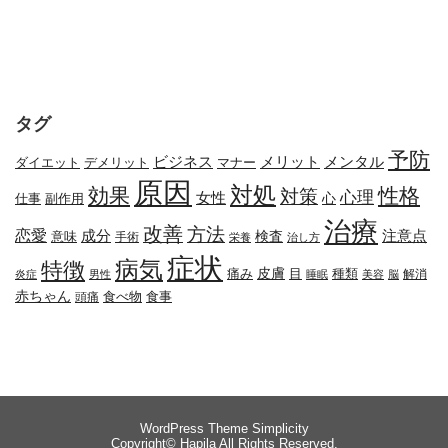
タグ
予防
メリット
メンタル
ビジネス
ダイエット
デメリット
マナー
原因
対処
効果
性格
対策
心理
女性
心
副作用
仕事
治療
改善
方法
恋愛
成分
注意点
検査
意味
手術
栄養
治し方
症状
病気
特徴
皮膚
種類
痛み
目
解消
炎症
男性
睡眠
美容
脳
赤ちゃん
食べ物
頭痛
食事
WordPress Theme
Simplicity
Copyright©
Hapila
All Rights Reserved.