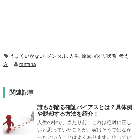
うまくいかない
,
メンタル
,
人生
,
原因
,
心理
,
状態
,
考え
方
rantana
関連記事
誰もが陥る確証バイアスとは？具体例
や脱却する方法を紹介！
人生の中で、当たり前、これは絶対に正し
いと思っていたことが、実はそうではなか
ったということはよくあります。信じてい