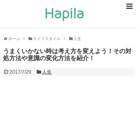
ビューティー
スキンケア
ホーム
ライフスタイル
人生
ヘアケア
うまくいかない時は考え方を変えよう！その対
処方法や意識の変化方法を紹介！
ヘルスケア
2017/7/29
人生
食事・食べ物
恋愛・結婚
ライフスタイル
お問い合せ