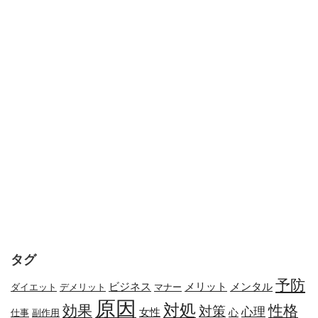
タグ
予防
メリット
メンタル
ビジネス
ダイエット
デメリット
マナー
原因
対処
効果
性格
対策
心理
女性
心
副作用
仕事