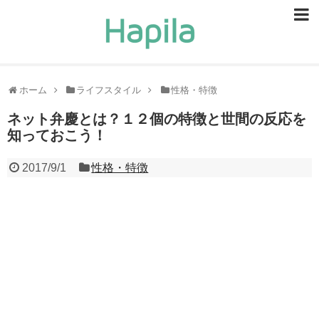
ビューティー
スキンケア
ホーム
ライフスタイル
性格・特徴
ヘアケア
ネット弁慶とは？１２個の特徴と世間の反応を
知っておこう！
ヘルスケア
2017/9/1
性格・特徴
食事・食べ物
恋愛・結婚
ライフスタイル
お問い合せ