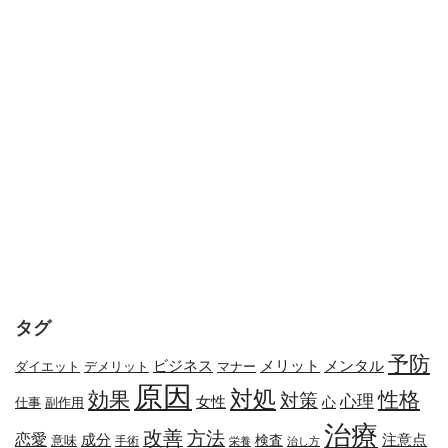
タグ
予防
メリット
メンタル
ビジネス
ダイエット
デメリット
マナー
原因
対処
効果
性格
対策
心理
女性
心
副作用
仕事
治療
改善
方法
恋愛
成分
注意点
検査
意味
手術
栄養
治し方