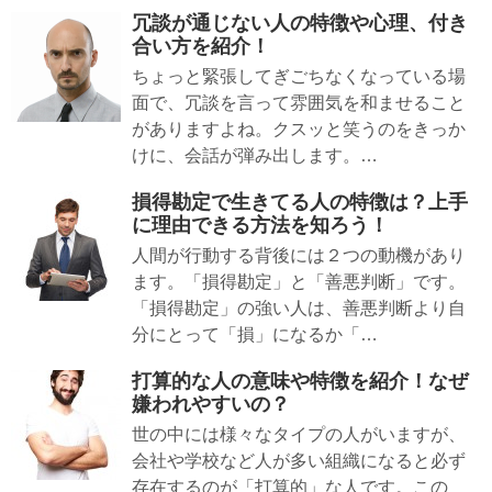
冗談が通じない人の特徴や心理、付き
合い方を紹介！
ちょっと緊張してぎごちなくなっている場
面で、冗談を言って雰囲気を和ませること
がありますよね。クスッと笑うのをきっか
けに、会話が弾み出します。…
損得勘定で生きてる人の特徴は？上手
に理由できる方法を知ろう！
人間が行動する背後には２つの動機があり
ます。「損得勘定」と「善悪判断」です。
「損得勘定」の強い人は、善悪判断より自
分にとって「損」になるか「…
打算的な人の意味や特徴を紹介！なぜ
嫌われやすいの？
世の中には様々なタイプの人がいますが、
会社や学校など人が多い組織になると必ず
存在するのが「打算的」な人です。この