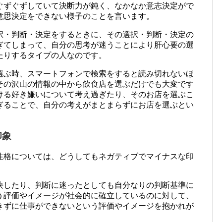
ぐずぐずしていて決断力が鈍く、なかなか意志決定がで
意思決定をできない様子のことを言います。
択・判断・決定をするときに、その選択・判断・決定の
ぎてしまって、自分の思考が迷うことにより肝心要の選
たりするタイプの人なのです。
選ぶ時、スマートフォンで検索をすると読み切れないほ
その沢山の情報の中から飲食店を選ぶだけでも大変です
ける好き嫌いについて考え過ぎたり、そのお店を選ぶこ
ぎることで、自分の考えがまとまらずにお店を選ぶとい
印象
性格については、どうしてもネガティブでマイナスな印
決したり、判断に迷ったとしても自分なりの判断基準に
う評価やイメージが社会的に確立しているのに対して、
きずに仕事ができないという評価やイメージを抱かれが