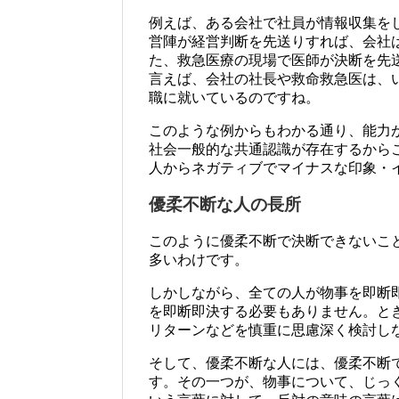
例えば、ある会社で社員が情報収集を
営陣が経営判断を先送りすれば、会社
た、救急医療の現場で医師が決断を先
言えば、会社の社長や救命救急医は、
職に就いているのですね。
このような例からもわかる通り、能力
社会一般的な共通認識が存在するから
人からネガティブでマイナスな印象・
優柔不断な人の長所
このように優柔不断で決断できないこ
多いわけです。
しかしながら、全ての人が物事を即断
を即断即決する必要もありません。と
リターンなどを慎重に思慮深く検討し
そして、優柔不断な人には、優柔不断
す。その一つが、物事について、じっ