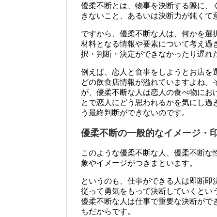
優柔不断とは、物事を決断する際に、
きないこと、あるいは決断力が鈍くて
ですから、優柔不断な人は、何かを選
材料となる情報や要素について考え過
択・判断・決定ができなかったり遅れ
例えば、恋人と食事をしようとお店を
どの飲食店情報が溢れていますよね。
が、優柔不断な人は恋人の食べ物にお
とで恋人にどう思われるかを気にし過
う最終判断ができないのです。
優柔不断の一般的なイメージ・
このような優柔不断な人、優柔不断な
象やイメージがつきまといます。
というのも、仕事ができる人は即断即
従って勇気をもって決断していくとい
優柔不断な人は仕事で重要な決断がで
ちだからです。