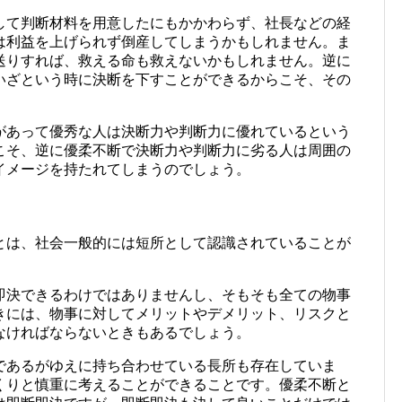
して判断材料を用意したにもかかわらず、社長などの経
は利益を上げられず倒産してしまうかもしれません。ま
送りすれば、救える命も救えないかもしれません。逆に
いざという時に決断を下すことができるからこそ、その
があって優秀な人は決断力や判断力に優れているという
こそ、逆に優柔不断で決断力や判断力に劣る人は周囲の
イメージを持たれてしまうのでしょう。
とは、社会一般的には短所として認識されていることが
即決できるわけではありませんし、そもそも全ての物事
きには、物事に対してメリットやデメリット、リスクと
なければならないときもあるでしょう。
であるがゆえに持ち合わせている長所も存在していま
くりと慎重に考えることができることです。優柔不断と