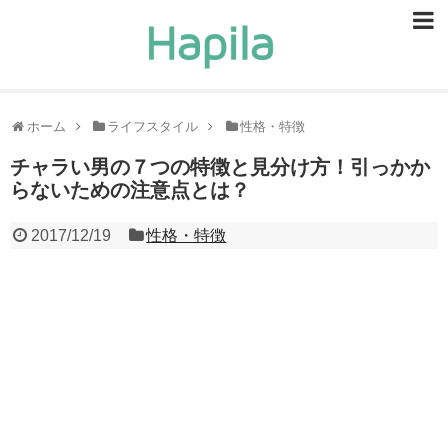
ビューティー
スキンケア
ホーム
ライフスタイル
性格・特徴
ヘアケア
チャラい男の７つの特徴と見分け方！引っかか
らないための注意点とは？
ヘルスケア
2017/12/19
性格・特徴
食事・食べ物
恋愛・結婚
ライフスタイル
お問い合せ