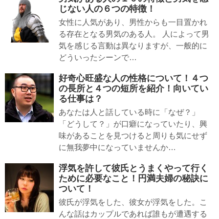
じない人の６つの特徴！
女性に人気があり、男性からも一目置かれ
る存在となる男気のある人。 人によって男
気を感じる言動は異なりますが、一般的に
どういったシーンで…
好奇心旺盛な人の性格について！４つ
の長所と４つの短所を紹介！向いてい
る仕事は？
あなたは人と話している時に「なぜ？」
「どうして？」が口癖になっていたり、興
味があることを見つけると周りも気にせず
に無我夢中になっていませんか…
浮気を許して彼氏とうまくやって行く
ために必要なこと！円満夫婦の秘訣に
ついて！
彼氏が浮気をした、彼女が浮気をした。こ
んな話はカップルであれば誰もが遭遇する