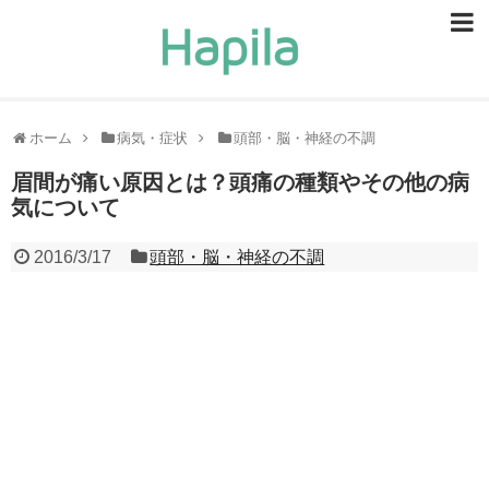
ビューティー
スキンケア
ホーム
病気・症状
頭部・脳・神経の不調
ヘアケア
眉間が痛い原因とは？頭痛の種類やその他の病
気について
ヘルスケア
2016/3/17
頭部・脳・神経の不調
食事・食べ物
恋愛・結婚
ライフスタイル
お問い合せ