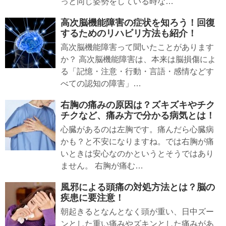
っと同じ姿勢をしている時な…
高次脳機能障害の症状を知ろう！回復
するためのリハビリ方法も紹介！
高次脳機能障害って聞いたことがあります
か？ 高次脳機能障害は、本来は脳損傷によ
る「記憶・注意・行動・言語・感情などす
べての認知の障害」…
右胸の痛みの原因は？ズキズキやチク
チクなど、痛み方で分かる病気とは！
心臓があるのは左胸です。痛んだら心臓病
かも？と不安になりますね。では右胸が痛
いときは安心なのかというとそうではあり
ません。 右胸が痛む…
風邪による頭痛の対処方法とは？脳の
疾患に要注意！
朝起きるとなんとなく頭が重い、日中ズー
ンとした重い痛みやズキンとした痛みがあ