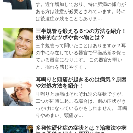
す。近年増加しており、特に肥満の傾向が
ある方は注意が必要とされています。時に
は後遺症が残ることもありま…
三半規管を鍛える６つの方法を紹介！
効果的なツボや食べ物とは？
三半規管って聞いたことはありますか？耳
の中に存在している器官で平衡感覚を保っ
ている器官になります。 この器官が弱い
と、揺れを感じやすく…
耳鳴りと頭痛が起きるのは病気？原因
や対処方法を紹介！
耳鳴りと頭痛はそれぞれ別の症状ですが、
二つが同時に起こる場合は、別の症状がき
っかけになっているかもしれません。 耳鳴
りやめまい、頭痛が…
多発性硬化症の症状とは？治療法や病