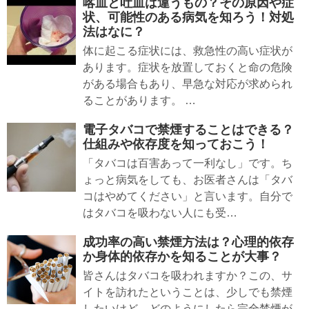
喀血と吐血は違うもの？その原因や症
状、可能性のある病気を知ろう！対処
法はなに？
体に起こる症状には、救急性の高い症状が
あります。症状を放置しておくと命の危険
がある場合もあり、早急な対応が求められ
ることがあります。 …
電子タバコで禁煙することはできる？
仕組みや依存度を知っておこう！
「タバコは百害あって一利なし」です。ち
ょっと病気をしても、お医者さんは「タバ
コはやめてください」と言います。自分で
はタバコを吸わない人にも受…
成功率の高い禁煙方法は？心理的依存
か身体的依存かを知ることが大事？
皆さんはタバコを吸われますか？この、サ
イトを訪れたということは、少しでも禁煙
したいけど、どのようにしたら完全禁煙が