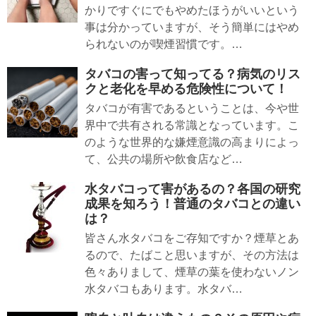
かりですぐにでもやめたほうがいいという
事は分かっていますが、そう簡単にはやめ
られないのが喫煙習慣です。…
タバコの害って知ってる？病気のリス
クと老化を早める危険性について！
タバコが有害であるということは、今や世
界中で共有される常識となっています。こ
のような世界的な嫌煙意識の高まりによっ
て、公共の場所や飲食店など…
水タバコって害があるの？各国の研究
成果を知ろう！普通のタバコとの違い
は？
皆さん水タバコをご存知ですか？煙草とあ
るので、たばこと思いますが、その方法は
色々ありまして、煙草の葉を使わないノン
水タバコもあります。水タバ…