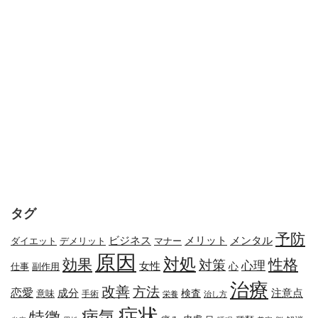
タグ
予防
メリット
メンタル
ビジネス
ダイエット
デメリット
マナー
原因
対処
効果
性格
対策
心理
女性
心
副作用
仕事
治療
改善
方法
恋愛
成分
注意点
検査
意味
手術
栄養
治し方
症状
病気
特徴