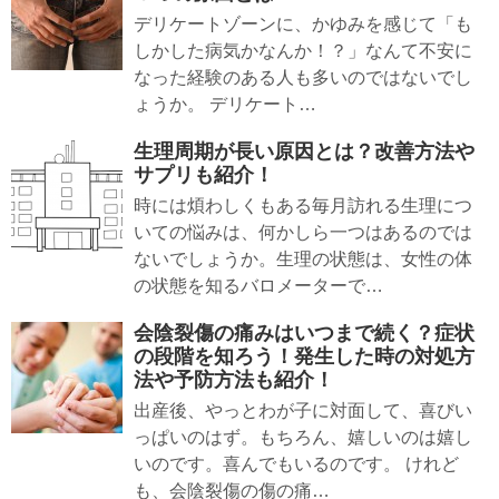
デリケートゾーンに、かゆみを感じて「も
しかした病気かなんか！？」なんて不安に
なった経験のある人も多いのではないでし
ょうか。 デリケート…
生理周期が長い原因とは？改善方法や
サプリも紹介！
時には煩わしくもある毎月訪れる生理につ
いての悩みは、何かしら一つはあるのでは
ないでしょうか。生理の状態は、女性の体
の状態を知るバロメーターで…
会陰裂傷の痛みはいつまで続く？症状
の段階を知ろう！発生した時の対処方
法や予防方法も紹介！
出産後、やっとわが子に対面して、喜びい
っぱいのはず。もちろん、嬉しいのは嬉し
いのです。喜んでもいるのです。 けれど
も、会陰裂傷の傷の痛…