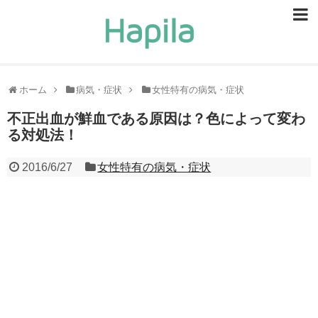
ビューティー
スキンケア
ホーム
病気・症状
女性特有の病気・症状
ヘアケア
不正出血が鮮血である原因は？色によって変わ
る対処法！
ヘルスケア
2016/6/27
女性特有の病気・症状
食事・食べ物
恋愛・結婚
ライフスタイル
お問い合せ