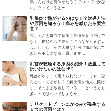
気なんだけど身体がだるくてついていかな
い。立っているとめ…
乳腺炎で熱がでるのはなぜ？対処方法
や原因を知ろう！痛みを感じたら要注
意？
赤ちゃんを母乳で育ると愛情が育つだけで
なく、信頼や心の豊かさにつながりますよ
ね。しかし、その大事な乳房に痛みが出て
きたら不安になると思います…
乳首が乾燥する原因を紹介！放置して
はいけないのはなぜ？
乳首がかゆくて耐えられない！ でも、な
んとなく恥ずかしくて解決策を他人に聞け
ず、そのまま放置している……という方も
多いのではないでしょうか。…
デリケートゾーンにかゆみが発生する
５つの原因とは？