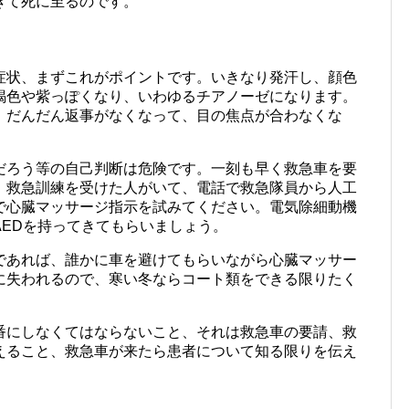
きて死に至るのです。
症状、まずこれがポイントです。いきなり発汗し、顔色
褐色や紫っぽくなり、いわゆるチアノーゼになります。
。だんだん返事がなくなって、目の焦点が合わなくな
だろう等の自己判断は危険です。一刻も早く救急車を要
。救急訓練を受けた人がいて、電話で救急隊員から人工
で心臓マッサージ指示を試みてください。電気除細動機
EDを持ってきてもらいましょう。
であれば、誰かに車を避けてもらいながら心臓マッサー
に失われるので、寒い冬ならコート類をできる限りたく
番にしなくてはならないこと、それは救急車の要請、救
えること、救急車が来たら患者について知る限りを伝え