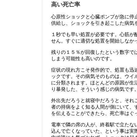
高い死亡率
心原性ショックと心臓ポンプが急に停
供給し、ショックを引き起こした病気
１秒でも早い処置が必要です。心筋が
せん。すぐに適切な処置を開始しなか
残りの１５％が回復したという数字で
しまう可能性も高いのです。
症状の現れ方こそ発作的で、処置も迅
ックです。その病気そのものは、ウイ
に分類されます。ほとんどの原因が生
り暴発した、そういう感じの病気です
外出先だろうと就寝中だろうと、それ
者の持病をよく知る人間が側にいて、
を伝えることができたら、死亡率はぐ
電車で隣の席の人が、終着駅で立たな
込んで亡くなっていた、という事は実