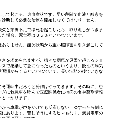
止して起こる、虚血症状です。早い段階で血液と酸素を
を診断して必要な治療を開始しなくてはなりません。
酸欠と栄養不足で壊死を起こしたら、取り返しがつきま
った場合、死亡率は８５％といわれています。
はありません。酸欠状態から重い脳障害を引き起こして
速さを求められますが、様々な病気が原因で起こるショ
ルスで感染して急になったものというより、慢性の病気
活習慣からくるといわれていて、長い沈黙の後でいきな
。
こそ運転中だろうと発作はやってきます。その時に、患
すぎに救急車を呼んで医療関係者に持病の名や薬剤情報
っと下がります。
いから車掌が声をかけても反応しない、ゆすったら倒れ
際にあります。苦しそうにするヒマもなく、満員電車の