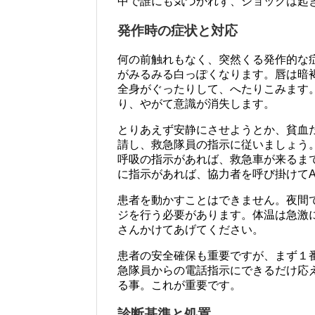
中で誰にも気づかれず、ショックは起
発作時の症状と対応
何の前触れもなく、突然くる発作的な
がみるみる白っぽくなります。唇は暗
全身がぐったりして、へたりこみます
り、やがて意識が消失します。
とりあえず安静にさせようとか、貧血
請し、救急隊員の指示に従いましょう
呼吸の指示があれば、救急車が来るま
に指示があれば、協力者を呼び掛けてA
患者を動かすことはできません。夜間
ジを行う必要があります。体温は急激
さんかけてあげてください。
患者の安全確保も重要ですが、まず１
急隊員からの電話指示にできるだけ応
る事。これが重要です。
診断基準と処置