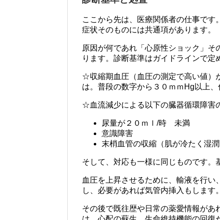
ここから先は、医療関係者の仕事です
症状そのものには共通項があります。
原因が何であれ「心原性ショック」そ
ります。診断基準はガイドラインで定
☆収縮期血圧（血圧の測定で高い値）
は。普段の数字から３０ｍｍHg以上、
☆血流減少による以下の臓器循環障害
尿量が２０ｍｌ/時 未満
意識障害
末梢血管の収縮（肌が冷たく湿潤
そして、対応も一様に同じものです。
血圧を上昇させるために、輸液を行い
し、必要があれば気管内挿入もします
その後で既往歴や日常の薬愛情報があ
は、心配の蘇生、生命維持機能の回復