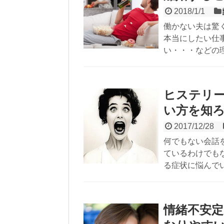
2018/1/1
働かない夫は驚
本当にしたい仕
い・・・などの
ヒステリ
い方を知
2017/12/28
何でもない会話
ているわけでも
る症状に悩んで
情緒不安