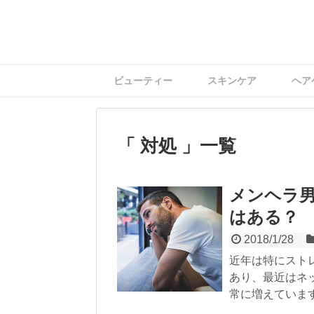
ビューティー
スキンケア
ヘア
対処
一覧
メンヘラ
はある？
2018/1/28
近年は特にスト
あり、最近はネ
常に増えていま