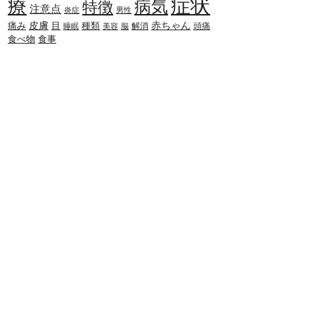
症状
療
病気
特徴
注意点
炎症
男性
赤ちゃん
皮膚
種類
痛み
目
解消
頭痛
睡眠
美容
脳
食べ物
食事