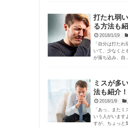
打たれ弱
る方法も
2018/1/19
「自分は打たれ
いて、少なくと
が落ち込み、自
ミスが多
法も紹介！
2018/1/9
「あっ、またミ
いう人がいます
すが、ちょっと