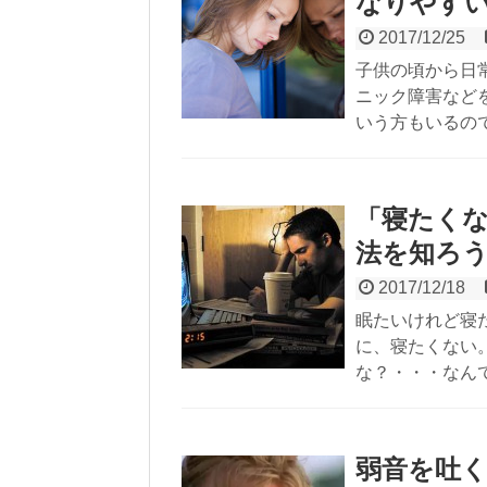
なりやす
2017/12/25
子供の頃から日
ニック障害など
いう方もいるの
「寝たく
法を知ろ
2017/12/18
眠たいけれど寝
に、寝たくない
な？・・・なん
弱音を吐