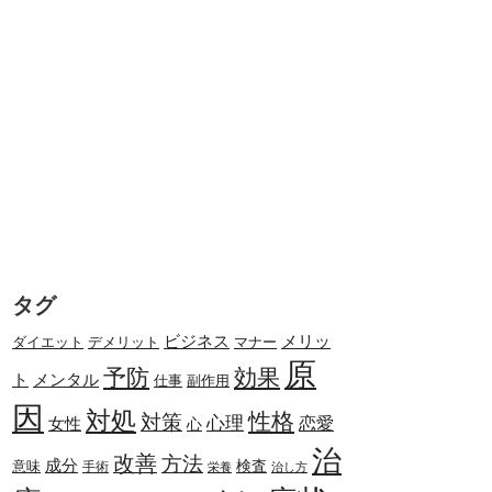
タグ
メリッ
ビジネス
ダイエット
デメリット
マナー
原
予防
効果
ト
メンタル
副作用
仕事
因
対処
性格
対策
心理
恋愛
女性
心
治
改善
方法
成分
検査
意味
手術
栄養
治し方