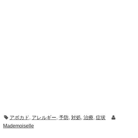
アボカド
,
アレルギー
,
予防
,
対処
,
治療
,
症状
Mademoiselle