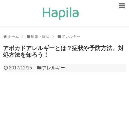
ビューティー
スキンケア
ホーム
病気・症状
アレルギー
ヘアケア
アボカドアレルギーとは？症状や予防方法、対
処方法を知ろう！
ヘルスケア
2017/12/15
アレルギー
食事・食べ物
恋愛・結婚
ライフスタイル
お問い合せ