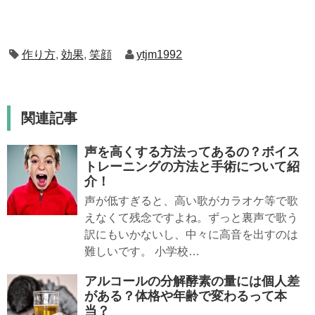
作り方
,
効果
,
笑顔
ytjm1992
関連記事
声を高くする方法ってあるの？ボイス
トレーニングの方法と手術について紹
介！
声が低すぎると、高い歌がカラオケ等で歌
えなくて残念ですよね。ずっと裏声で歌う
訳にもいかないし、中々に高音を出すのは
難しいです。 小学校…
アルコールの分解酵素の量には個人差
がある？体格や年齢で変わるって本
当？