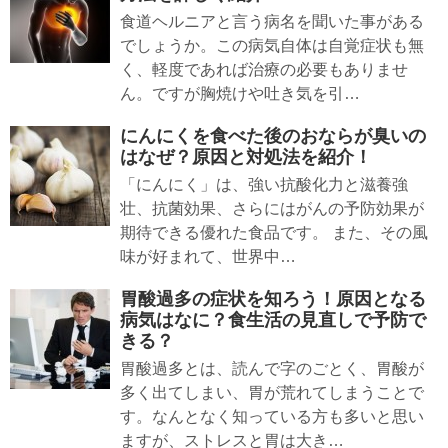
食道ヘルニアと言う病名を聞いた事がある
でしょうか。この病気自体は自覚症状も無
く、軽度であれば治療の必要もありませ
ん。ですが胸焼けや吐き気を引…
にんにくを食べた後のおならが臭いの
はなぜ？原因と対処法を紹介！
「にんにく」は、強い抗酸化力と滋養強
壮、抗菌効果、さらにはがんの予防効果が
期待できる優れた食品です。 また、その風
味が好まれて、世界中…
胃酸過多の症状を知ろう！原因となる
病気はなに？食生活の見直しで予防で
きる？
胃酸過多とは、読んで字のごとく、胃酸が
多く出てしまい、胃が荒れてしまうことで
す。なんとなく知っている方も多いと思い
ますが、ストレスと胃は大き…