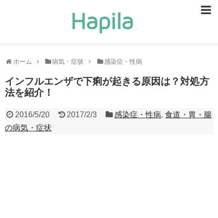
ビューティー
スキンケア
ホーム
病気・症状
感染症・性病
ヘアケア
インフルエンザで下痢が起きる原因は？対処方
法を紹介！
ヘルスケア
2016/5/20
2017/2/3
感染症・性病
,
食道・胃・腸
食事・食べ物
の病気・症状
恋愛・結婚
ライフスタイル
お問い合せ