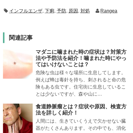
インフルエンザ
,
下痢
,
予防
,
原因
,
対処
Rangea
関連記事
マダニに噛まれた時の症状は？対策方
法や予防法を紹介！噛まれた時にやっ
てはいけないことは？
危険な虫は様々な場所に生息してします。
例えば蜂は毒針を持ち、刺されると命の危
険もある虫です。住宅街に生息しているこ
とは少ないですが、森や山に…
食道静脈瘤とは？症状や原因、検査方
法を詳しく紹介！
人間には、生きていくうえで欠かせない臓
器がたくさんあります。その中でも、消化