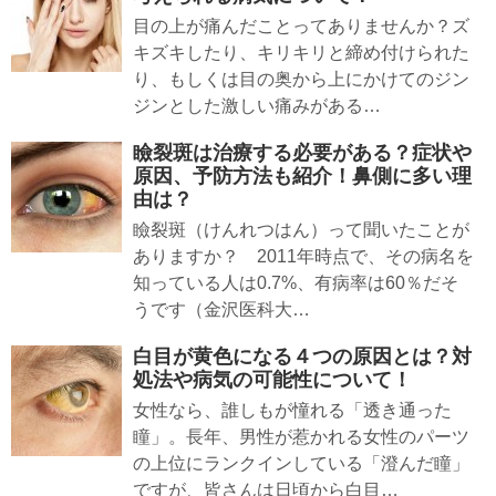
目の上が痛んだことってありませんか？ズ
キズキしたり、キリキリと締め付けられた
り、もしくは目の奥から上にかけてのジン
ジンとした激しい痛みがある…
瞼裂斑は治療する必要がある？症状や
原因、予防方法も紹介！鼻側に多い理
由は？
瞼裂斑（けんれつはん）って聞いたことが
ありますか？ 2011年時点で、その病名を
知っている人は0.7%、有病率は60％だそ
うです（金沢医科大…
白目が黄色になる４つの原因とは？対
処法や病気の可能性について！
女性なら、誰しもが憧れる「透き通った
瞳」。長年、男性が惹かれる女性のパーツ
の上位にランクインしている「澄んだ瞳」
ですが、皆さんは日頃から白目…