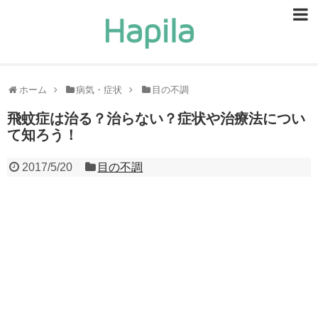
ビューティー
スキンケア
ホーム
病気・症状
目の不調
ヘアケア
飛蚊症は治る？治らない？症状や治療法につい
て知ろう！
ヘルスケア
2017/5/20
目の不調
食事・食べ物
恋愛・結婚
ライフスタイル
お問い合せ