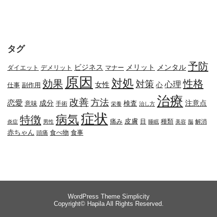
タグ
予防
メリット
メンタル
ビジネス
ダイエット
デメリット
マナー
原因
対処
効果
性格
対策
心理
女性
心
副作用
仕事
治療
改善
方法
恋愛
成分
注意点
検査
意味
手術
栄養
治し方
症状
病気
特徴
皮膚
種類
痛み
目
解消
炎症
男性
睡眠
美容
脳
赤ちゃん
食べ物
頭痛
食事
WordPress Theme
Simplicity
Copyright©
Hapila
All Rights Reserved.