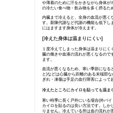
や薄着のために汗をかきながら身体が
の冷たい食べ物・飲み物を多く摂るた
内臓まで冷えると、全身の血流が悪く
す。新陳代謝など代謝の機能も低下し
にはますます身体が冷えます。
[冷えた身体は温まりにくい]
１度冷えてしまった身体は温まりにく
臓の働きや血液の流れが悪くなるので
ます。
血流が悪くなるため、寒い季節になる
と)などは心臓から距離のある末端部
ぎれ・凍傷は手足の血行障害によって
冷えたところにカイロを貼っても温ま
寒い時季に長く戸外にいる場合(外バイ
カイロを貼るのは良い方法です。しか
りません。冷えている所は血の流れが