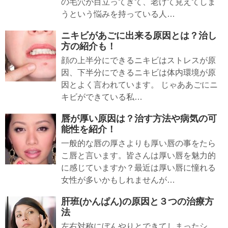
の毛穴が目立ってきて、老けて見えてしま
うという悩みを持っている人…
ニキビがあごに出来る原因とは？治し
方の紹介も！
顔の上半分にできるニキビはストレスが原
因、下半分にできるニキビは体内環境が原
因とよく言われています。 じゃああごにニ
キビができている私…
唇が厚い原因は？治す方法や病気の可
能性を紹介！
一般的な唇の厚さよりも厚い唇の事をたら
こ唇と言います。皆さんは厚い唇を魅力的
に感じていますか？最近は厚い唇に憧れる
女性が多いかもしれませんが…
肝班(かんぱん)の原因と３つの治療方
法
左右対称にぼんやりとできてしまったシ