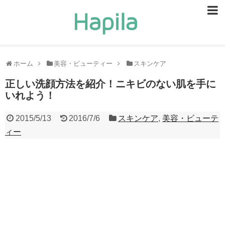
ビューティー
スキンケア
ホーム
美容・ビューティー
スキンケア
ヘアケア
正しい洗顔方法を紹介！ニキビのない肌を手に
いれよう！
ヘルスケア
2015/5/13
2016/7/6
スキンケア
,
美容・ビューテ
食事・食べ物
ィー
恋愛・結婚
ライフスタイル
お問い合せ