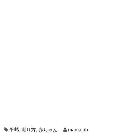
平熱
,
測り方
,
赤ちゃん
mamalab