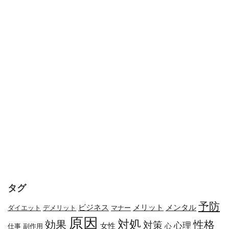
タグ
予防
メリット
メンタル
ビジネス
ダイエット
デメリット
マナー
原因
対処
効果
性格
対策
心理
女性
心
副作用
仕事