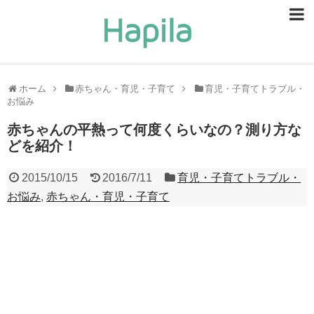
ビューティー
スキンケア
ホーム
赤ちゃん・育児・子育て
育児・子育てトラブル・
お悩み
ヘアケア
赤ちゃんの平熱って何度くらいなの？測り方な
ヘルスケア
どを紹介！
食事・食べ物
2015/10/15
2016/7/11
育児・子育てトラブル・
お悩み
,
赤ちゃん・育児・子育て
恋愛・結婚
ライフスタイル
お問い合せ