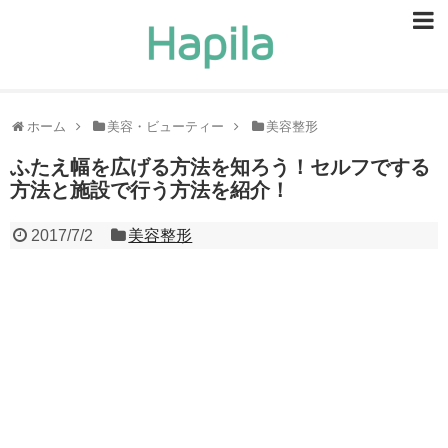
ビューティー
スキンケア
ホーム
美容・ビューティー
美容整形
ヘアケア
ふたえ幅を広げる方法を知ろう！セルフでする
方法と施設で行う方法を紹介！
ヘルスケア
2017/7/2
美容整形
食事・食べ物
恋愛・結婚
ライフスタイル
お問い合せ