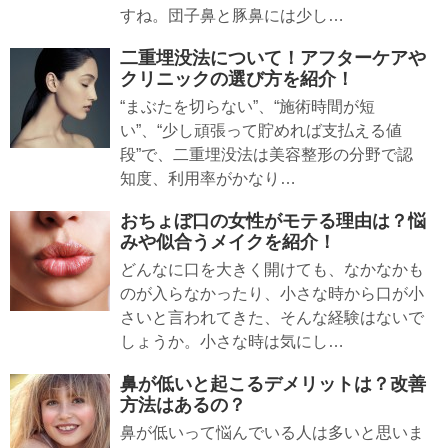
すね。団子鼻と豚鼻には少し…
二重埋没法について！アフターケアや
クリニックの選び方を紹介！
“まぶたを切らない”、“施術時間が短
い”、“少し頑張って貯めれば支払える値
段”で、二重埋没法は美容整形の分野で認
知度、利用率がかなり…
おちょぼ口の女性がモテる理由は？悩
みや似合うメイクを紹介！
どんなに口を大きく開けても、なかなかも
のが入らなかったり、小さな時から口が小
さいと言われてきた、そんな経験はないで
しょうか。小さな時は気にし…
鼻が低いと起こるデメリットは？改善
方法はあるの？
鼻が低いって悩んでいる人は多いと思いま