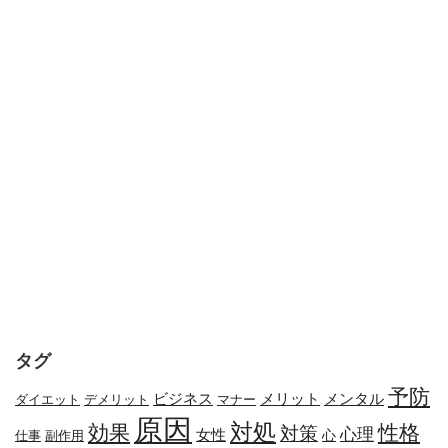
タグ
予防
メリット
メンタル
ビジネス
ダイエット
デメリット
マナー
原因
対処
効果
性格
対策
心理
女性
心
副作用
仕事