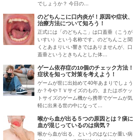
でしょうか？ 今日の…
のどちんこに口内炎が！原因や症状、
治療方法について知ろう！
正式には「のどちんこ」は口蓋垂（こうが
いすい）という名称です。のどちんこと聞
くとあまりいい響きではありませんが、口
蓋垂というときちんとした体…
ゲーム依存症の10個のチェック方法！
症状を知って対策を考えよう！
ゲームが世に出始めて40年あまりでしょう
か？今やＴＶサイズのもの、またはポケッ
トサイズのゲーム機から携帯でゲームが気
軽に出来る世の中になって…
喉から血が出る５つの原因とは？痰に
血が混じっているのは病気？
喉から血が出る、というのはなにか重い病