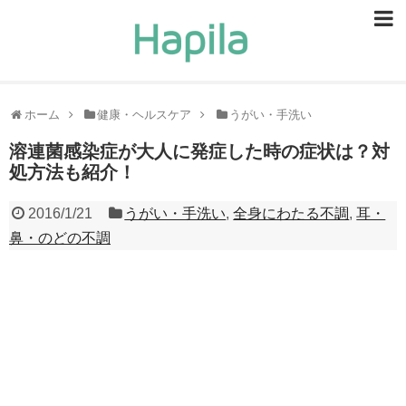
ビューティー
スキンケア
ホーム
健康・ヘルスケア
うがい・手洗い
ヘアケア
溶連菌感染症が大人に発症した時の症状は？対
処方法も紹介！
ヘルスケア
2016/1/21
うがい・手洗い
,
全身にわたる不調
,
耳・
食事・食べ物
鼻・のどの不調
恋愛・結婚
ライフスタイル
お問い合せ