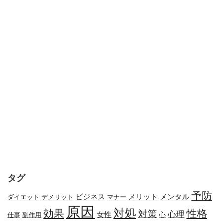
タグ
予防
メリット
メンタル
ビジネス
ダイエット
デメリット
マナー
原因
対処
効果
性格
対策
心理
女性
心
副作用
仕事