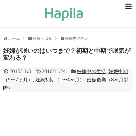
ビューティー
スキンケア
ホーム
妊娠・出産
妊娠中の生活
ヘアケア
妊婦が眠いのはいつまで？初期と中期で眠気が
変わる？
ヘルスケア
2015/11/3
2016/11/24
妊娠中の生活
,
妊娠中期
食事・食べ物
（5〜7ヶ月）
,
妊娠初期（1〜4ヶ月）
,
妊娠後期（8ヶ月以
恋愛・結婚
降）
ライフスタイル
お問い合せ