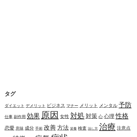
タグ
予防
メリット
メンタル
ビジネス
ダイエット
デメリット
マナー
原因
対処
効果
性格
対策
心理
女性
心
副作用
仕事
治療
改善
方法
恋愛
成分
注意点
検査
意味
手術
栄養
治し方