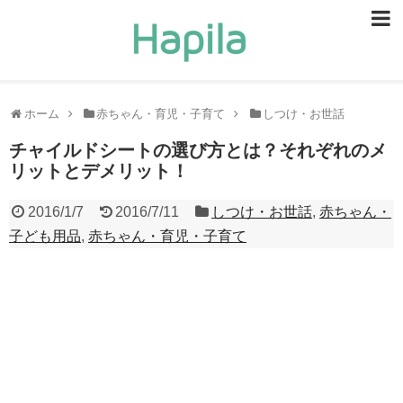
ビューティー
スキンケア
ホーム
赤ちゃん・育児・子育て
しつけ・お世話
ヘアケア
チャイルドシートの選び方とは？それぞれのメ
リットとデメリット！
ヘルスケア
2016/1/7
2016/7/11
しつけ・お世話
,
赤ちゃん・
食事・食べ物
子ども用品
,
赤ちゃん・育児・子育て
恋愛・結婚
ライフスタイル
お問い合せ