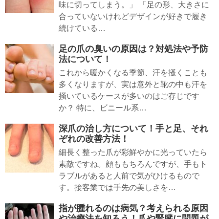
味に切ってしまう。」 「足の形、大きさに
合っていないけれどデザインが好きで履き
続けている…
足の爪の臭いの原因は？対処法や予防
法について！
これから暖かくなる季節、汗を掻くことも
多くなりますが、実は意外と靴の中も汗を
掻いているケースが多いのはご存じです
か？ 特に、ビニール系…
深爪の治し方について！手と足、それ
ぞれの改善方法！
細長く整った爪が彩鮮やかに光っていたら
素敵ですね。顔ももちろんですが、手もト
ラブルがあると人前で気がひけるもので
す。接客業では手先の美しさを…
指が腫れるのは病気？考えられる原因
や治療法を知ろう！爪や腎臓に問題が