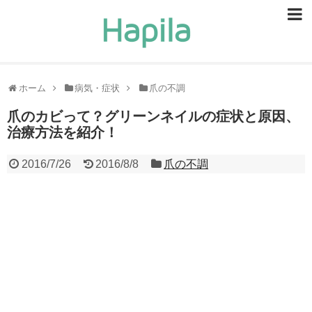
ビューティー
スキンケア
ホーム
病気・症状
爪の不調
ヘアケア
爪のカビって？グリーンネイルの症状と原因、
治療方法を紹介！
ヘルスケア
2016/7/26
2016/8/8
爪の不調
食事・食べ物
恋愛・結婚
ライフスタイル
お問い合せ