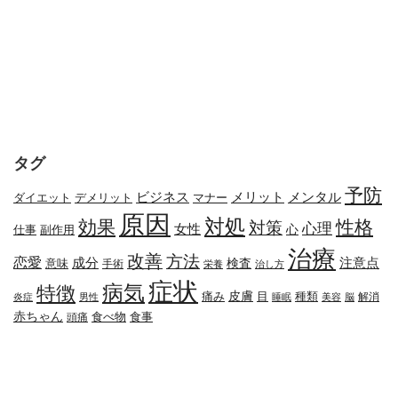
タグ
予防
メリット
メンタル
ビジネス
ダイエット
デメリット
マナー
原因
対処
効果
性格
対策
心理
女性
心
副作用
仕事
治療
改善
方法
恋愛
成分
注意点
検査
意味
手術
栄養
治し方
症状
病気
特徴
皮膚
種類
痛み
目
解消
炎症
男性
睡眠
美容
脳
赤ちゃん
食べ物
頭痛
食事