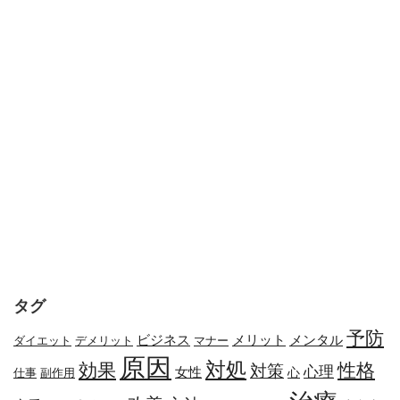
タグ
予防
メリット
メンタル
ビジネス
ダイエット
デメリット
マナー
原因
対処
効果
性格
対策
心理
女性
心
副作用
仕事