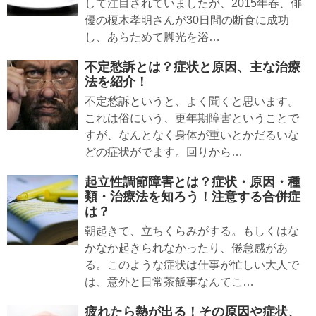
して注目されていましたが、2015年春、俳
優の榎木孝明さんが30日間の断食に成功
し、あらためて脚光を浴…
不定愁訴とは？症状と原因、主な治療
法を紹介！
不定愁訴というと、よく聞くと思います。
これは俗にいう、更年期障害ということで
すが、なんとなく身体が重いとかだるいな
どの症状がでます。回りから…
起立性調節障害とは？症状・原因・種
類・治療法を知ろう！注意する合併症
は？
朝起きて、立ちくらみがする。もしくはな
かなか起きられなかったり、倦怠感があ
る。このような症状は仕事が忙しい大人で
は、意外と日常茶飯事なんてこ…
疲れたら熱が出る！その原因や症状、