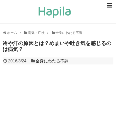
ビューティー
スキンケア
ホーム
病気・症状
全身にわたる不調
ヘアケア
冷や汗の原因とは？めまいや吐き気を感じるの
は病気？
ヘルスケア
2016/8/24
全身にわたる不調
食事・食べ物
恋愛・結婚
ライフスタイル
お問い合せ