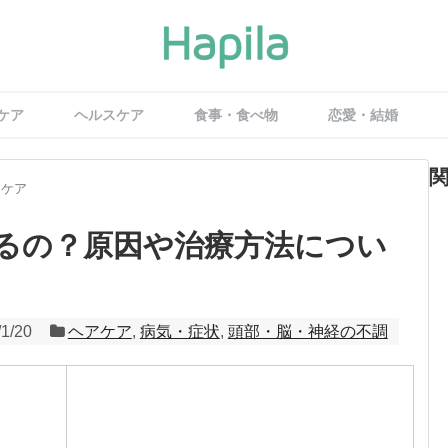
ケア
ヘルスケア
食事・食べ物
恋愛・結婚
アケア
るの？原因や治療方法につい
/1/20
ヘアケア
,
病気・症状
,
頭部・脳・神経の不調