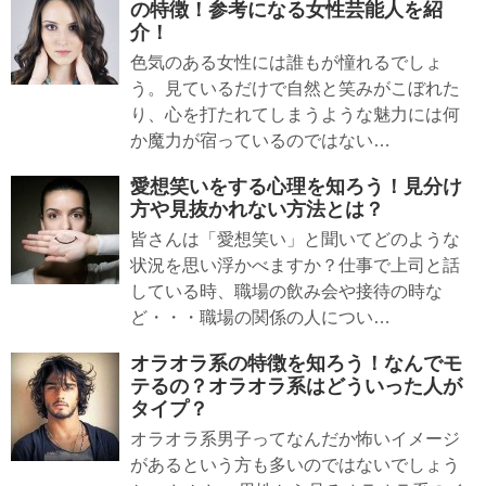
の特徴！参考になる女性芸能人を紹
介！
色気のある女性には誰もが憧れるでしょ
う。見ているだけで自然と笑みがこぼれた
り、心を打たれてしまうような魅力には何
か魔力が宿っているのではない…
愛想笑いをする心理を知ろう！見分け
方や見抜かれない方法とは？
皆さんは「愛想笑い」と聞いてどのような
状況を思い浮かべますか？仕事で上司と話
している時、職場の飲み会や接待の時な
ど・・・職場の関係の人につい…
オラオラ系の特徴を知ろう！なんでモ
テるの？オラオラ系はどういった人が
タイプ？
オラオラ系男子ってなんだか怖いイメージ
があるという方も多いのではないでしょう