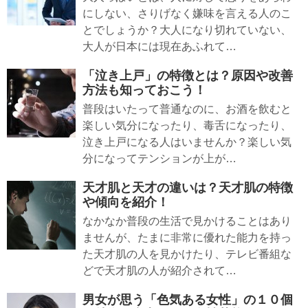
にしない、さりげなく嫌味を言える人のこ
とでしょうか？大人になり切れていない、
大人が日本には現在あふれて…
「泣き上戸」の特徴とは？原因や改善
方法も知っておこう！
普段はいたって普通なのに、お酒を飲むと
楽しい気分になったり、毒舌になったり、
泣き上戸になる人はいませんか？楽しい気
分になってテンションが上が…
天才肌と天才の違いは？天才肌の特徴
や傾向を紹介！
なかなか普段の生活で見かけることはあり
ませんが、たまに非常に優れた能力を持っ
た天才肌の人を見かけたり、テレビ番組な
どで天才肌の人が紹介されて…
男女が思う「色気ある女性」の１０個