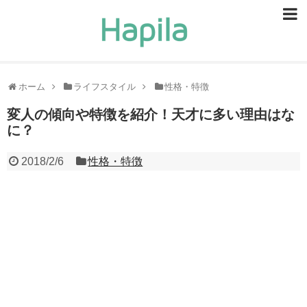
ビューティー
スキンケア
ホーム
ライフスタイル
性格・特徴
ヘアケア
変人の傾向や特徴を紹介！天才に多い理由はな
に？
ヘルスケア
2018/2/6
性格・特徴
食事・食べ物
恋愛・結婚
ライフスタイル
お問い合せ