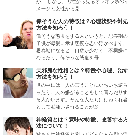
か。 しかし、男性から見るオラオラ系のイ
メージと女性から見…
偉そうな人の特徴は？心理状態や対処
方法を知ろう！
偉そうな態度をする人というと、思春期の
子供が母親に示す態度を思い浮かべます。
思春期になると、口数が少なく、不機嫌に
なったり、偉そうな態度を母…
天邪鬼な性格とは？特徴や心理、治す
方法を知ろう！
世の中には、人の言うことにいちいち逆ら
ったり、人の嫌がることをして喜んだりす
る人がいます。そんな人たちはひねくれ者
として毛嫌いされることが多…
神経質とは？意味や特徴、改善する方
法について！
皆さんは神経質と聞いてどんな人を思い浮