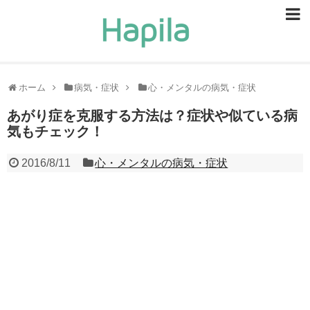
ビューティー
スキンケア
ホーム
病気・症状
心・メンタルの病気・症状
ヘアケア
あがり症を克服する方法は？症状や似ている病
気もチェック！
ヘルスケア
2016/8/11
心・メンタルの病気・症状
食事・食べ物
恋愛・結婚
ライフスタイル
お問い合せ