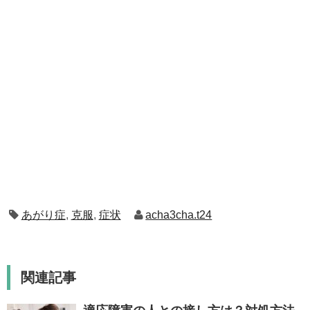
あがり症
,
克服
,
症状
acha3cha.t24
関連記事