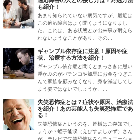
適応障害の人との接し方は？対処方法
も紹介！
あまり知られていない病気ですが、最近は
この適応障害はよく聞くようになりまし
た。これは、ある状態とか出来事が耐えら
れないようなことがあり、その…
ギャンブル依存症に注意！原因や症
状、治療する方法を紹介！
ギャンブル依存症と聞くとまっさきに思い
浮かぶのがパチンコや競馬にお金をつぎこ
んで家族を顧みなくなり、身を滅ぼしてし
まう姿ではないでしょうか。…
失笑恐怖症とは？症状や原因、治療法
を紹介！あの芸能人も失笑恐怖症であ
る！
失笑恐怖症というのを、皆様はご存知でし
ょうか？蛭子能収（えびすよしかず）さん
が、テレビで失笑恐怖症をシチュエーショ