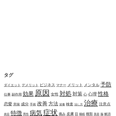
タグ
予防
メリット
メンタル
ビジネス
ダイエット
デメリット
マナー
原因
対処
効果
性格
対策
心理
女性
心
副作用
仕事
治療
改善
方法
恋愛
成分
注意点
検査
意味
手術
栄養
治し方
症状
病気
特徴
皮膚
種類
痛み
目
解消
炎症
男性
睡眠
美容
脳