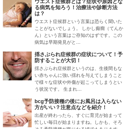
ウエスト症候群とは？症状や原因とな
る病気を知ろう！治療法や診断方法
は？
ウエスト症候群という言葉は恐らく聞いた
ことがないでしょう。 しかし癲癇（てんか
ん）という言葉はご存知のはずです。この
病気は早期発見がと…
揺さぶられ症候群の症状について！予
防することが大切！
揺さぶられ症候群というのは、生後間もな
い赤ちゃんに強い揺れを与えてしまうこと
で様々な症状や外傷が起こってしまうとい
う状況です。 生まれ…
bcg予防接種の後にお風呂は入らない
方がいい？注意点などを紹介！
出産が終わったら、すぐに育児が始まって
忙しい毎日が始まりますね。しかも、そろ