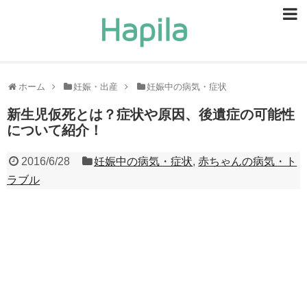
ビューティー
スキンケア
ホーム
妊娠・出産
妊娠中の病気・症状
ヘアケア
新生児仮死とは？症状や原因、後遺症の可能性
について紹介！
ヘルスケア
2016/6/28
妊娠中の病気・症状
,
赤ちゃんの病気・ト
食事・食べ物
ラブル
恋愛・結婚
ライフスタイル
お問い合せ