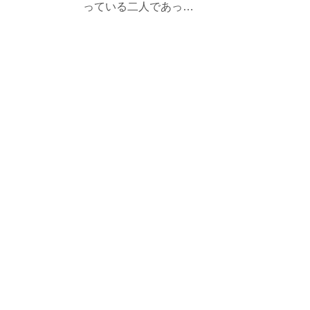
っている二人であっ…