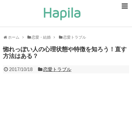
ビューティー
スキンケア
ホーム
恋愛・結婚
恋愛トラブル
ヘアケア
惚れっぽい人の心理状態や特徴を知ろう！直す
方法はある？
ヘルスケア
2017/10/18
恋愛トラブル
食事・食べ物
恋愛・結婚
ライフスタイル
お問い合せ