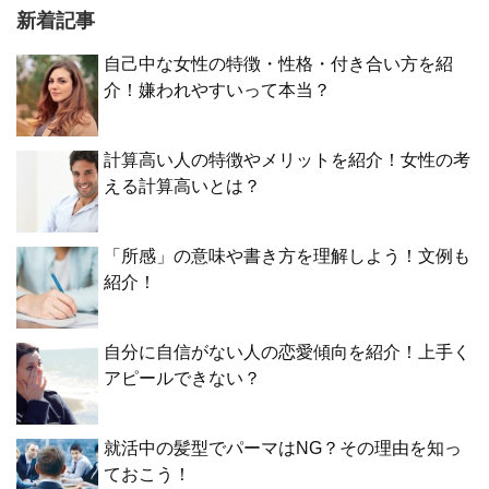
新着記事
自己中な女性の特徴・性格・付き合い方を紹
介！嫌われやすいって本当？
計算高い人の特徴やメリットを紹介！女性の考
える計算高いとは？
「所感」の意味や書き方を理解しよう！文例も
紹介！
自分に自信がない人の恋愛傾向を紹介！上手く
アピールできない？
就活中の髪型でパーマはNG？その理由を知っ
ておこう！