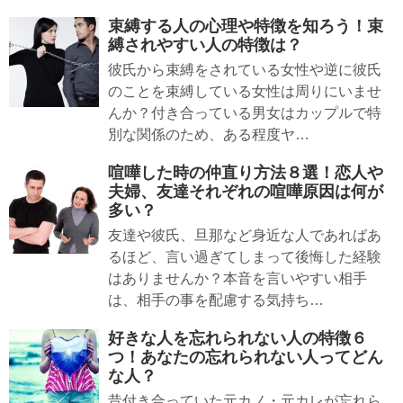
束縛する人の心理や特徴を知ろう！束
縛されやすい人の特徴は？
彼氏から束縛をされている女性や逆に彼氏
のことを束縛している女性は周りにいませ
んか？付き合っている男女はカップルで特
別な関係のため、ある程度ヤ…
喧嘩した時の仲直り方法８選！恋人や
夫婦、友達それぞれの喧嘩原因は何が
多い？
友達や彼氏、旦那など身近な人であればあ
るほど、言い過ぎてしまって後悔した経験
はありませんか？本音を言いやすい相手
は、相手の事を配慮する気持ち…
好きな人を忘れられない人の特徴６
つ！あなたの忘れられない人ってどん
な人？
昔付き合っていた元カノ・元カレが忘れら