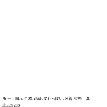
一目惚れ
,
性格
,
恋愛
,
惚れっぽい
,
改善
,
特徴
shiomiyoo